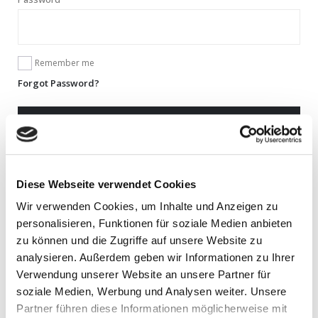
Remember me
Forgot Password?
LOGIN
Register
Diese Webseite verwendet Cookies
Email address
*
Wir verwenden Cookies, um Inhalte und Anzeigen zu
personalisieren, Funktionen für soziale Medien anbieten
zu können und die Zugriffe auf unsere Website zu
A link to set a new password will be sent to your email address.
analysieren. Außerdem geben wir Informationen zu Ihrer
Verwendung unserer Website an unsere Partner für
Ja, ich möchte ein Kundenkonto eröffnen und akzeptiere die
Required
Datenschutzerklärung
.
*
soziale Medien, Werbung und Analysen weiter. Unsere
Partner führen diese Informationen möglicherweise mit