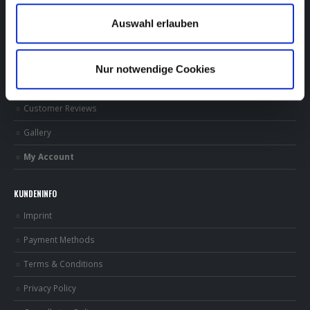
DHL | UPS | HERMES | DPD
Auswahl erlauben
SITEMAP
HOME
Nur notwendige Cookies
ABOUT KARTOOON
Customer Reviews
Gallery
My Account
KUNDENINFO
Imprint
Payment Methods
Terms & Conditions
Privacy Policy